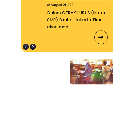
Timur
August 01, 2024
dan
Dalam GERAK LURUS (Materi
i
SMP) Bimbel Jakarta Timur
akan men…