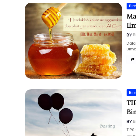
Bim
Ma
Il
B
Dala
Bimb
Bim
TI
Bi
B
TIPS
yang