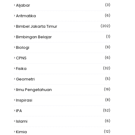
Aljabar
(3)
Aritmatika
(6)
Bimbel Jakarta Timur
(202)
Bimbingan Belajar
(1)
Biologi
(9)
CPNS
(6)
Fisika
(32)
Geometri
(5)
Ilmu Pengetahuan
(19)
Inspirasi
(8)
IPA
(52)
Islami
(6)
Kimia
(12)