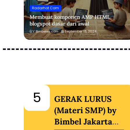
Radarhot Com
Membuat komponen AMP HTML
blogspot dasar dari awal
Bimbeles.com
September 13, 2024
5
D)
GERAK LURUS
ta
(Materi SMP) by
Bimbel Jakarta