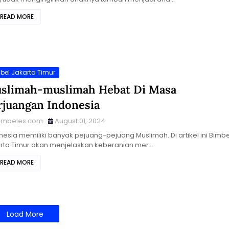
READ MORE
bel Jakarta Timur
slimah-muslimah Hebat Di Masa
rjuangan Indonesia
imbeles.com
August 01, 2024
nesia memiliki banyak pejuang-pejuang Muslimah. Di artikel ini Bimbe
rta Timur akan menjelaskan keberanian mer…
READ MORE
Load More