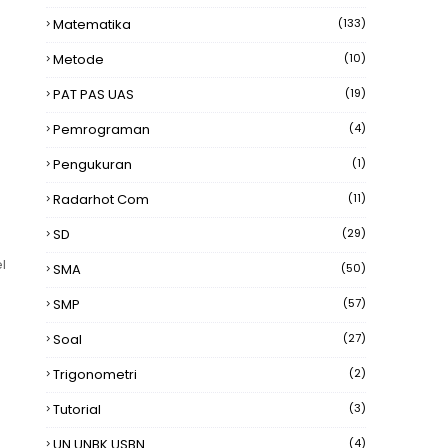
Matematika
(133)
Metode
(10)
PAT PAS UAS
(19)
Pemrograman
(4)
Pengukuran
(1)
Radarhot Com
(11)
SD
(29)
l
SMA
(50)
SMP
(57)
Soal
(27)
Trigonometri
(2)
Tutorial
(3)
UN UNBK USBN
(4)