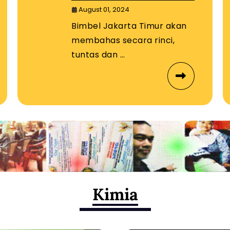
Kuantitas
August 01, 2024
Bimbel Jakarta Timur akan
membahas secara rinci,
tuntas dan …
Kimia