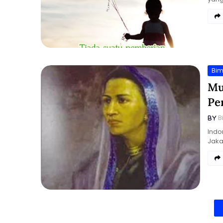
Bim
Mu
Pe
B
Indo
Jaka