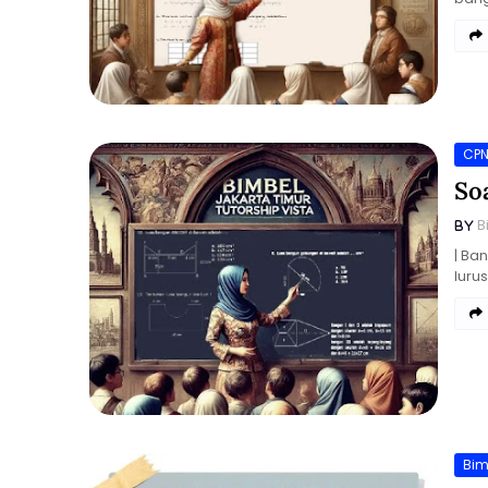
CP
So
B
| Ba
luru
Bim