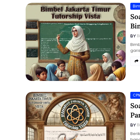
Bim
So
Bi
B
Bimb
gari
CP
So
Pa
B
Beri
bang