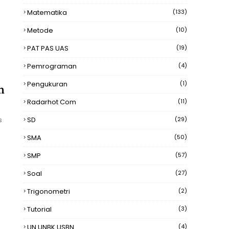
Matematika
(133)
Metode
(10)
PAT PAS UAS
(19)
Pemrograman
(4)
Pengukuran
(1)
n
Radarhot Com
(11)
SD
(29)
s
SMA
(50)
SMP
(57)
Soal
(27)
Trigonometri
(2)
Tutorial
(3)
UN UNBK USBN
(4)