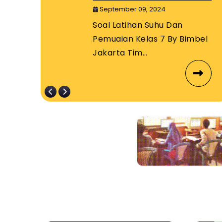
By Bimbel
September 09, 2024
Jakarta Timur
Soal Latihan Suhu Dan
s
Pemuaian Kelas 7 By Bimbel
Jakarta Tim…