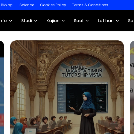
Biologi
Science
Cookies Policy
Terms & Conditions
Info
Studi
Kajian
Soal
Latihan
So