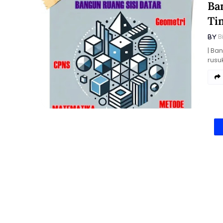
Ba
Ti
B
| Ba
rusu