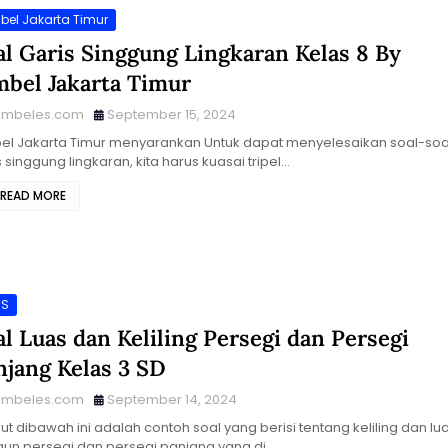
bel Jakarta Timur
al Garis Singgung Lingkaran Kelas 8 By
mbel Jakarta Timur
imbeles.com
September 15, 2024
el Jakarta Timur menyarankan Untuk dapat menyelesaikan soal-soa
s singgung lingkaran, kita harus kuasai tripel…
READ MORE
NS
al Luas dan Keliling Persegi dan Persegi
njang Kelas 3 SD
imbeles.com
September 14, 2024
kut dibawah ini adalah contoh soal yang berisi tentang keliling dan lu
un persegi dan persegi panjang yang di…