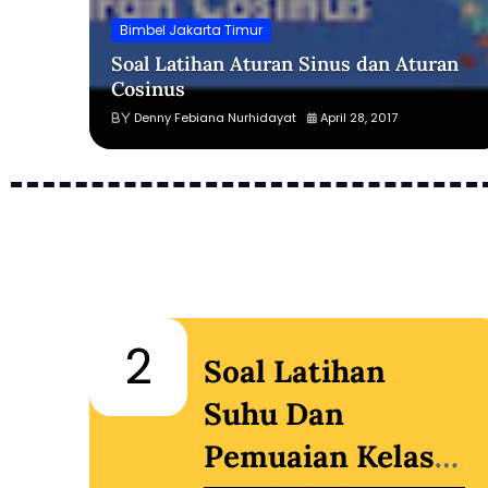
Bimbel Jakarta Timur
Soal Latihan Aturan Sinus dan Aturan
Cosinus
Denny Febiana Nurhidayat
April 28, 2017
2
Soal Latihan
an
Suhu Dan
Pemuaian Kelas 7