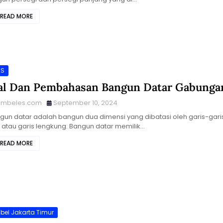
READ MORE
NS
al Dan Pembahasan Bangun Datar Gabunga
imbeles.com
September 10, 2024
ngun datar adalah bangun dua dimensi yang dibatasi oleh garis-gari
s atau garis lengkung. Bangun datar memilik…
READ MORE
bel Jakarta Timur