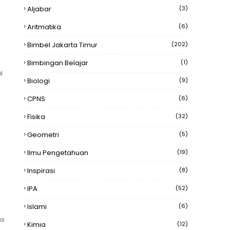
Aljabar
(3)
Aritmatika
(6)
Bimbel Jakarta Timur
(202)
Bimbingan Belajar
(1)
l
Biologi
(9)
CPNS
(6)
Fisika
(32)
Geometri
(5)
Ilmu Pengetahuan
(19)
Inspirasi
(8)
IPA
(52)
Islami
(6)
as
Kimia
(12)