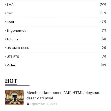
SMA
(50)
SMP
(57)
Soal
(27)
Trigonometri
(2)
Tutorial
(3)
UN UNBK USBN
(4)
UTS PTS
(6)
Video
(12)
HOT
Membuat komponen AMP HTML blogspot
dasar dari awal
September 13, 2024