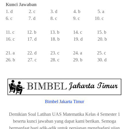
Kunci Jawaban
1. d
2. c
3. d
4. b
5. a
6. c
7. d
8. c
9. c
10. c
11. c
12. b
13. b
14. c
15. b
16. c
17. d
18. b
19. d
20. b
21. a
22. d
23. c
24. a
25. c
26. b
27. c
28. c
29. b
30. d
Bimbel Jakarta Timur
Demikian Soal Latihan UAS Matematika Kelas 4 Semester 1
beserta kunci jawaban yang dapat kami berikan. Semoga
bermanfaat bagi adik-adik untuk persiapan menghadapi ujian