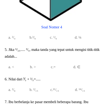
Soal Nomor 4
a. ²/₄ b.²/₆ c. ¹/₆ d. ¼
5. Jika ⁹/₂₅..... ³/₅, maka tanda yang tepat untuk mengisi titik-titik
adalah...
a. < b. > c.= d. ∈
6. Nilai dari ⅟₃ + ²/₅=.....
a. ²/₈ b. ²/₁₅ c.¹¹/₁₅ d. ¹⁴/₁₅
7. Ibu berbelanja ke pasar membeli beberapa barang. Ibu