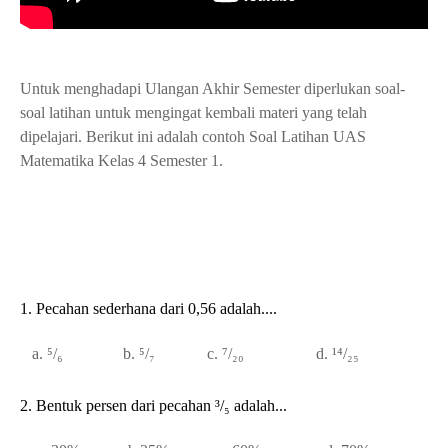
Untuk menghadapi Ulangan Akhir Semester diperlukan soal-
soal latihan untuk mengingat kembali materi yang telah
dipelajari. Berikut ini adalah contoh Soal Latihan UAS
Matematika Kelas 4 Semester 1.
1. Pecahan sederhana dari 0,56 adalah....
a. ⁵/₆ b. ⁵/₇ c. ⁷/₂₀ d. ¹⁴/₂₅
2. Bentuk persen dari pecahan ³/₅ adalah...