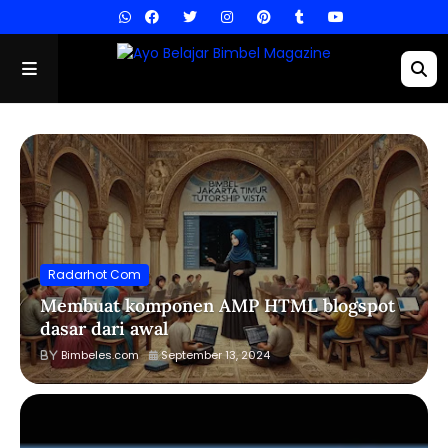
Radarhot Com
Membuat komponen AMP HTML blogspot
dasar dari awal
Bimbeles.com
September 13, 2024