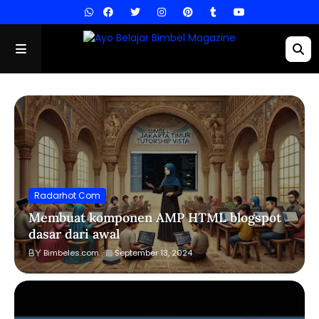
Radarhot Com
Membuat komponen AMP HTML blogspot
dasar dari awal
Bimbeles.com
September 13, 2024