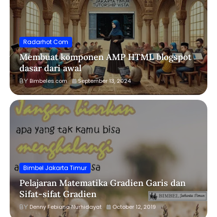
Radarhot Com
Membuat komponen AMP HTML blogspot
dasar dari awal
Bimbeles.com
September 13, 2024
Bimbel Jakarta Timur
Pelajaran Matematika Gradien Garis dan
Sifat-sifat Gradien
Denny Febiana Nurhidayat
October 12, 2019