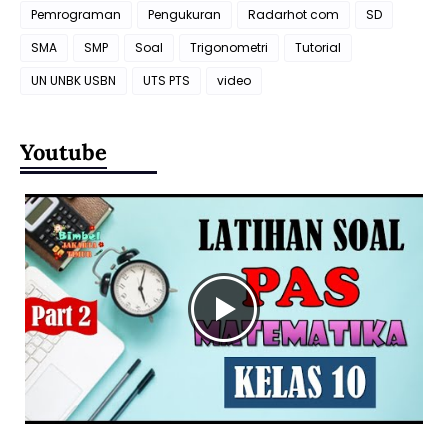
Pemrograman
Pengukuran
Radarhot com
SD
SMA
SMP
Soal
Trigonometri
Tutorial
UN UNBK USBN
UTS PTS
video
Youtube