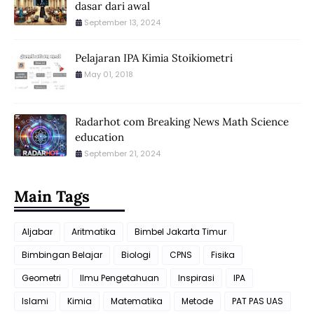
dasar dari awal
September 13, 2024
Pelajaran IPA Kimia Stoikiometri
May 01, 2018
Radarhot com Breaking News Math Science
education
September 21, 2024
Main Tags
Aljabar
Aritmatika
Bimbel Jakarta Timur
Bimbingan Belajar
Biologi
CPNS
Fisika
Geometri
Ilmu Pengetahuan
Inspirasi
IPA
Islami
Kimia
Matematika
Metode
PAT PAS UAS