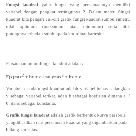
Fungsi kuadrat
yaitu fungsi yang persamaannya memiliki
variabel dengan pangkat tertingginya 2. Dalam materi fungsi
kuadrat kita pelajari ciri-ciri grafik fungsi kuadrat,sumbu simetri,
nilai optimum (maksimum atau minimum) serta titik
potongnyaterhadap sumbu pada koordinat kartesius.
Persamaan umumfungsi kuadrat adalah :
2
2
F(x)=ax
+ bx + c
atau
y=ax
+ bx + c
Variabel x padafungsi kuadrat adalah variabel bebas sedangkan
y sebagai variabel terikat. adan b sebagai koefisien dimana a ≠
0
danc sebagai konstanta.
Grafik fungsi kuadrat
adalah grafik berbentuk kurva parabola
yangdihasilkan dari persamaan kuadrat yang digambarkan pada
bidang kartesius.