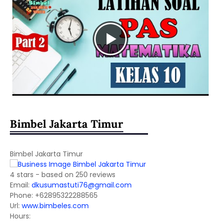
Bimbel Jakarta Timur
Bimbel Jakarta Timur
4
stars - based on
250
reviews
Email:
dkusumastuti76@gmail.com
Phone:
+62895322288565
Url:
www.bimbeles.com
Hours: