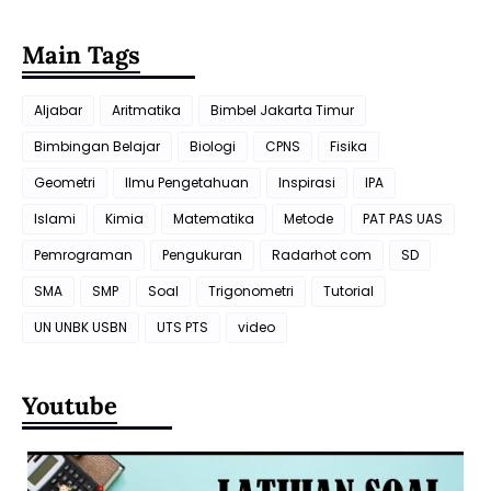
Main Tags
Aljabar
Aritmatika
Bimbel Jakarta Timur
Bimbingan Belajar
Biologi
CPNS
Fisika
Geometri
Ilmu Pengetahuan
Inspirasi
IPA
Islami
Kimia
Matematika
Metode
PAT PAS UAS
Pemrograman
Pengukuran
Radarhot com
SD
SMA
SMP
Soal
Trigonometri
Tutorial
UN UNBK USBN
UTS PTS
video
Youtube