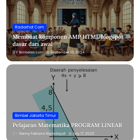
Radarhot Com
Membuat komponen AMP HTML blogspot
dasar dari awal
Bimbeles.com
September 13, 2024
Bimbel Jakarta Timur
Pelajaran Matematika PROGRAM LINEAR
Denny Febiana Nurhidayat
July 17, 2020