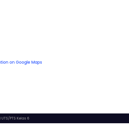
ation on Google Maps
 UTS/PTS Kelas 6