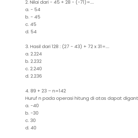
2. Nilai dari - 45 + 28 - (-71)=....
a. - 54
b. - 45
c. 45
d. 54
3. Hasil dari 128 : (27 - 43) + 72 x 31=....
a. 2.224
b. 2.232
c. 2.240
d. 2.236
4. 89
+ 23 – n=142
Huruf n pada operasi hitung di atas dapat diganti
a. -40
b. -30
c. 30
d. 40