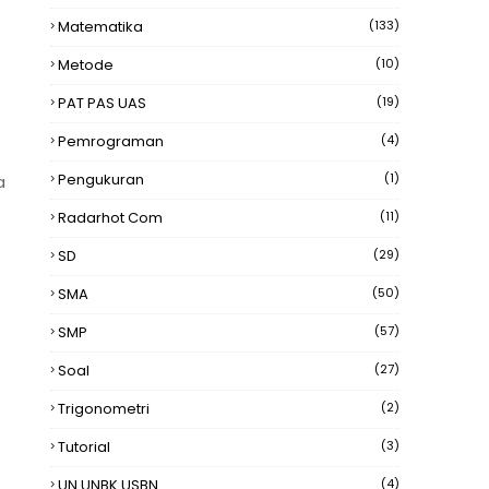
Matematika
(133)
Metode
(10)
PAT PAS UAS
(19)
Pemrograman
(4)
Pengukuran
(1)
a
Radarhot Com
(11)
SD
(29)
SMA
(50)
SMP
(57)
Soal
(27)
Trigonometri
(2)
Tutorial
(3)
UN UNBK USBN
(4)