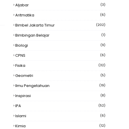
Aljabar
(3)
Aritmatika
(6)
Bimbel Jakarta Timur
(202)
Bimbingan Belajar
(1)
Biologi
(9)
CPNS
(6)
Fisika
(32)
Geometri
(5)
Ilmu Pengetahuan
(19)
Inspirasi
(8)
IPA
(52)
Islami
(6)
Kimia
(12)