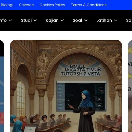
Biologi
Science
Cookies Policy
Terms & Conditions
Info
Studi
Kajian
Soal
Latihan
So