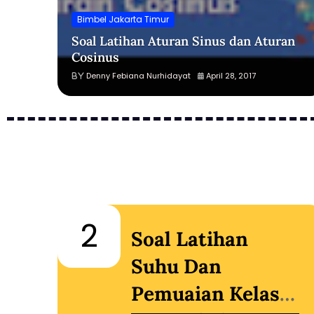
Bimbel Jakarta Timur
Soal Latihan Aturan Sinus dan Aturan
Cosinus
Denny Febiana Nurhidayat
April 28, 2017
2
Soal Latihan
an
Suhu Dan
Pemuaian Kelas 7