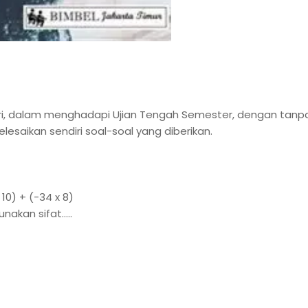
 diri, dalam menghadapi Ujian Tengah Semester, dengan tanp
saikan sendiri soal-soal yang diberikan.
 10) + (-34 x 8)
kan sifat.....