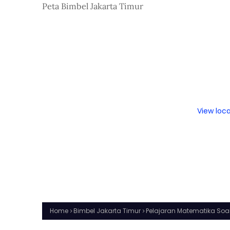
Peta Bimbel Jakarta Timur
View loc
Home
Bimbel Jakarta Timur
Pelajaran Matematika Soal