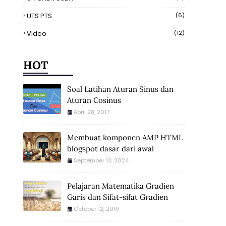
UTS PTS
(6)
Video
(12)
HOT
Soal Latihan Aturan Sinus dan
Aturan Cosinus
April 28, 2017
Membuat komponen AMP HTML
blogspot dasar dari awal
September 13, 2024
Pelajaran Matematika Gradien
Garis dan Sifat-sifat Gradien
October 12, 2019