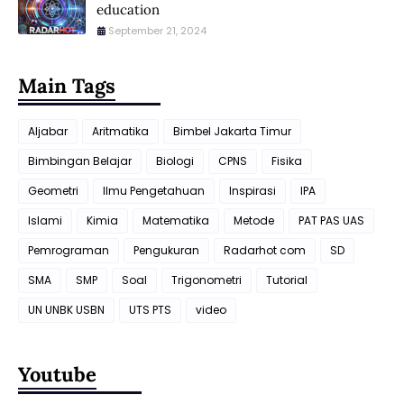
education
September 21, 2024
Main Tags
Aljabar
Aritmatika
Bimbel Jakarta Timur
Bimbingan Belajar
Biologi
CPNS
Fisika
Geometri
Ilmu Pengetahuan
Inspirasi
IPA
Islami
Kimia
Matematika
Metode
PAT PAS UAS
Pemrograman
Pengukuran
Radarhot com
SD
SMA
SMP
Soal
Trigonometri
Tutorial
UN UNBK USBN
UTS PTS
video
Youtube