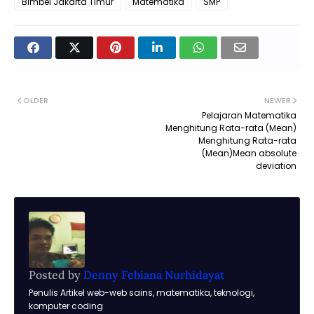
Bimbel Jakarta Timur
Matematika
SMP
OLDER
NEWER
Pelajaran Matematika
Menghitung Rata-rata (Mean)
Menghitung Rata-rata
(Mean)Mean absolute
deviation
Posted by
Denny Febiana Nurhidayat
Penulis Artikel web-web sains, matematika, teknologi,
komputer coding