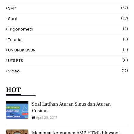
SMP
(57)
Soal
(27)
Trigonometri
(2)
Tutorial
(3)
UN UNBK USBN
(4)
UTS PTS
(6)
Video
(12)
HOT
Soal Latihan Aturan Sinus dan Aturan
Cosinus
April 28, 2017
Membuat komponen AMP HTML blogspot