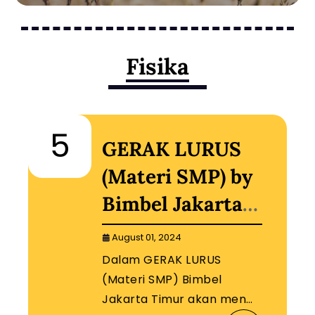
Fisika
5
GERAK LURUS
(Materi SMP) by
Bimbel Jakarta
Timur
August 01, 2024
Dalam GERAK LURUS
(Materi SMP) Bimbel
Jakarta Timur akan men…