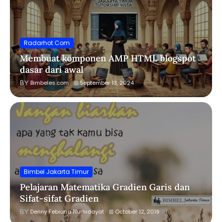
Radarhot Com
Membuat komponen AMP HTML blogspot
dasar dari awal
Bimbeles.com
September 13, 2024
Bimbel Jakarta Timur
Pelajaran Matematika Gradien Garis dan
Sifat-sifat Gradien
Denny Febiana Nurhidayat
October 12, 2019