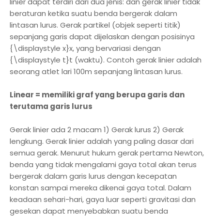
linier dapat terdiri dari dua jenis: dan gerak linier tidak
beraturan ketika suatu benda bergerak dalam
lintasan lurus. Gerak partikel (objek seperti titik)
sepanjang garis dapat dijelaskan dengan posisinya
{\displaystyle x}x, yang bervariasi dengan
{\displaystyle t}t (waktu). Contoh gerak linier adalah
seorang atlet lari 100m sepanjang lintasan lurus.
Linear = memiliki graf yang berupa garis dan
terutama garis lurus
Gerak linier ada 2 macam 1) Gerak lurus 2) Gerak
lengkung. Gerak linier adalah yang paling dasar dari
semua gerak. Menurut hukum gerak pertama Newton,
benda yang tidak mengalami gaya total akan terus
bergerak dalam garis lurus dengan kecepatan
konstan sampai mereka dikenai gaya total. Dalam
keadaan sehari-hari, gaya luar seperti gravitasi dan
gesekan dapat menyebabkan suatu benda