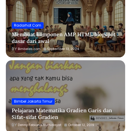
Radarhot Com
Membuat komponen AMP HTML blogspot
dasar dari awal
Bimbeles.com
September 13, 2024
Bimbel Jakarta Timur
Pelajaran Matematika Gradien Garis dan
Sifat-sifat Gradien
Denny Febiana Nurhidayat
October 12, 2019